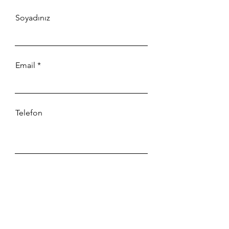
Soyadınız
Email
Telefon
Type your message here...