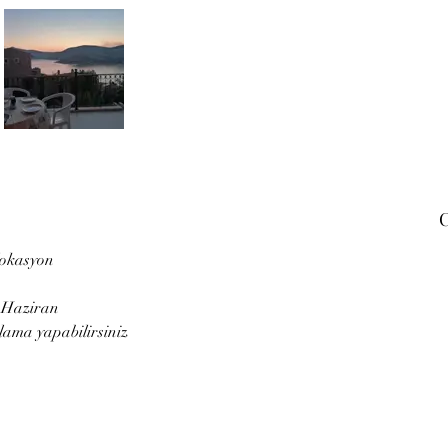
C
lokasyon 
 Haziran 
ralama yapabilirsiniz