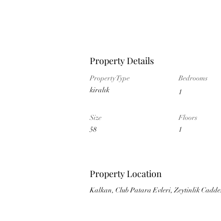
Property Details
Property Type
Bedrooms
kiralık
1
Size
Floors
58
1
Property Location
Kalkan, Club Patara Evleri, Zeytinlik Caddes