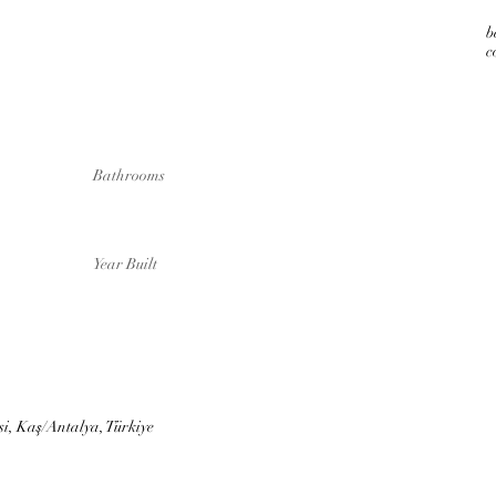
b
c
Bathrooms
Year Built
i, Kaş/Antalya, Türkiye