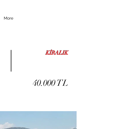
More
KİRALIK
40.000 TL