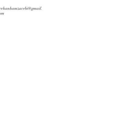
erhanhamzacebi@gmail.
om