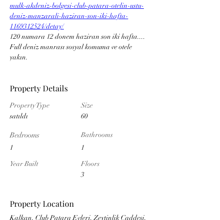
mulk-akdeniz-bolgesi-club-patara-otelin-ustu-
deniz-manzarali-haziran-son-iki-hafta-
1169312524/detay/
120 numara 12 donem haziran son iki hafta....
Full deniz manrası sosyal komuma ve otele 
yakın.
Property Details
Property Type
Size
satıldı
60
Bedrooms
Bathrooms
1
1
Year Built
Floors
3
Property Location
Kalkan, Club Patara Evleri, Zeytinlik Caddesi,