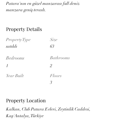
Patara'nın en güzel manzarası full deniz 
manzara geniş teraslı.
Property Details
Property Type
Size
satıldı
63
Bedrooms
Bathrooms
1
2
Year Built
Floors
3
Property Location
Kalkan, Club Patara Evleri, Zeytinlik Caddesi,
Kaş/Antalya, Türkiye